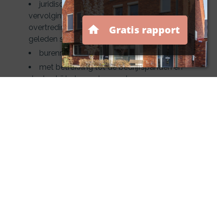
juridische hulp bij strafrechtelijke
vervolging voor een niet-opzettelijk begane
overtreding of misdrijf, en bijstand om
geleden schade op een derde te verhalen
burenrecht en erfdienstbaarheden
met betrekking tot de bedrijfspanden en
de daarbij behorende grond
op hiervoor niet genoemde
rechtsterreinen kan vaak wel advies bij de
verzekeraar worden ingewonnen
de dekking voor contractsrechtsbijstand
(overeenkomstenrecht) kent veelal
beperkingen, met name voor problemen met
afnemers van goederen en diensten
Voor ondernemers is het vaak zinvol om in
ieder geval rechtsbijstand te verzekeren met
betrekking tot het wagenpark. Juridische
problemen rondom het verkeer is veruit