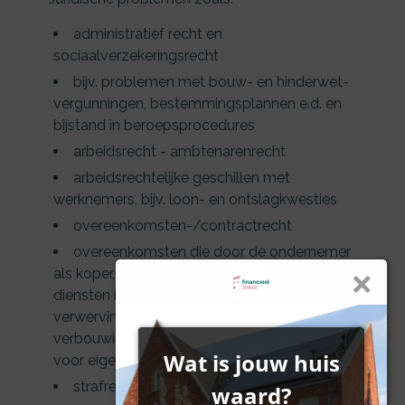
administratief recht en
sociaalverzekeringsrecht
bijv. problemen met bouw- en hinderwet-
vergunningen, bestemmingsplannen e.d. en
bijstand in beroepsprocedures
arbeidsrecht - ambtenarenrecht
arbeidsrechtelijke geschillen met
werknemers, bijv. loon- en ontslagkwesties
overeenkomsten-/contractrecht
overeenkomsten die door de ondernemer
als koper, opdrachtgever of afnemer van
diensten is gesloten; ook geschillen over
verwerving, onderhoud, reparatie of
verbouwing van bedrijfspanden bestemd
voor eigen gebruik, vallen hier onder
strafrecht en verhaalsrecht