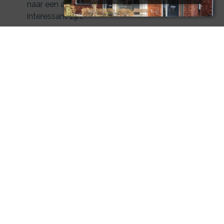
naar een andere verzekeraar kan dan heel
interessant zijn.
En in dat geval bent u bij PF Advies |
Financieel Zeker aan het juiste adres: wij
vergelijken de producten, de
polisvoorwaarden en kwaliteit van
dienstverlening van verschillende
verzekeraars. En wij bieden u dan ook de
beste prijs/kwaliteit verhouding!
PF Advies | Financieel Zeker gaat graag op
zoek naar de beste en meest voordelige
oplossing!