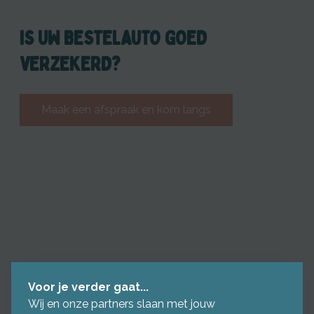
IS UW BESTELAUTO GOED
VERZEKERD?
Maak een afspraak en kom langs
Voor je verder gaat...
Wij en onze partners slaan met jouw