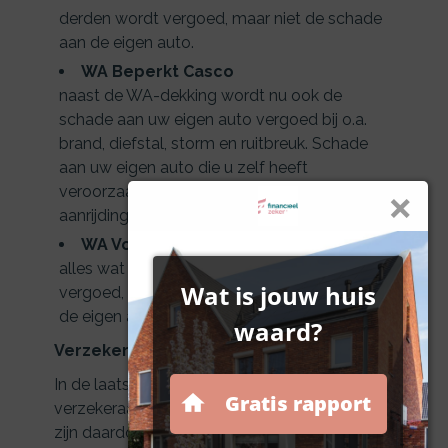
derden wordt vergoed, maar niet de schade
aan de eigen auto.
WA Beperkt Casco
naast de WA-dekking wordt nu ook de
schade aan uw eigen auto vergoed bij o.a.
brand, diefstal, storm en ruitbreuk. Schade
aan uw eigen auto die u zelf heeft
veroorzaakt (door bijvoorbeeld een
aanrijding) wordt niet vergoed.
WA Volledig Casco (All Risk)
alles wat onder beperkt casco valt wordt
vergoed, maar nu wordt ook alle schade aan
de eigen auto vergoed.
Verzekering opzeggen
In de laatste jaren is de concurrentie tussen
verzekeraars enorm toegenomen. Premies
zijn daardoor sterk gedaald. Overstappen